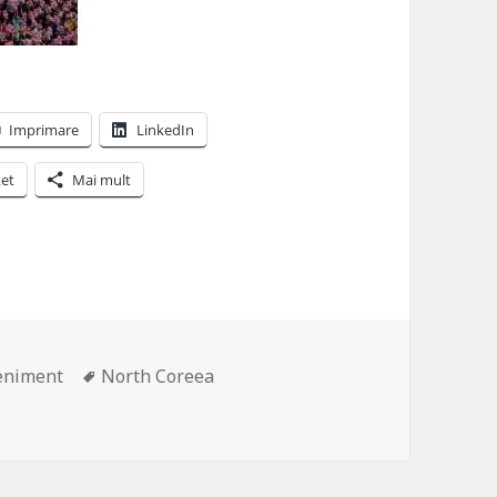
Imprimare
LinkedIn
et
Mai mult
egorii
Etichete
eniment
North Coreea
tie editoriala la Editura Corint