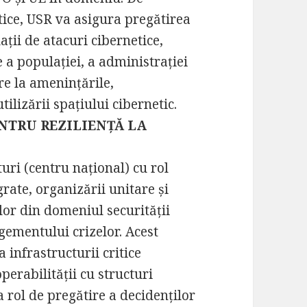
tice, USR va asigura pregătirea
uații de atacuri cibernetice,
a populației, a administrației
ire la amenințările,
utilizării spațiului cibernetic.
NTRU REZILIENȚĂ LA
ri (centru național) cu rol
grate, organizării unitare și
lor din domeniul securității
ementului crizelor. Acest
 infrastructurii critice
perabilității cu structuri
a rol de pregătire a decidenților