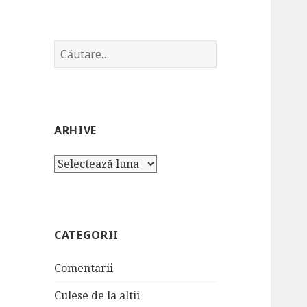
Caută
după:
ARHIVE
Arhive
CATEGORII
Comentarii
Culese de la altii