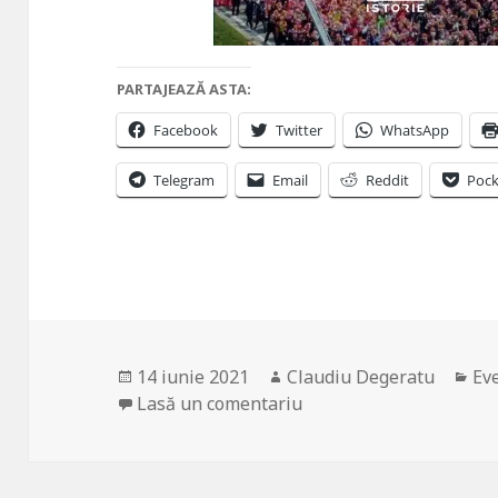
PARTAJEAZĂ ASTA:
Facebook
Twitter
WhatsApp
Telegram
Email
Reddit
Pock
Publicat
Autor
Cat
14 iunie 2021
Claudiu Degeratu
Ev
pe
la Coreea de Nord. Apari
Lasă un comentariu