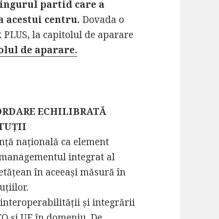
singurul partid care a
a acestui centru.
Dovada o
 PLUS, la capitolul de aparare
olul de aparare.
ORDARE ECHILIBRATĂ
TUȚII
nță națională ca element
u managementul integrat al
cetățean în aceeași măsură în
țiilor.
interoperabilității și integrării
TO și UE în domeniu. De