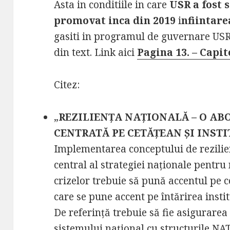
Asta in conditiile in care
USR a fost 
promovat inca din 2019
i
nfiintare
gasiti in programul de guvernare USR
din text. Link aici
Pagina 13. – Capit
Citez:
„
REZILIENȚA NAȚIONALĂ – O AB
CENTRATĂ PE CETĂȚEAN ȘI INSTI
Implementarea conceptului de rezilie
central al strategiei naționale pentr
crizelor trebuie să pună accentul pe 
care se pune accent pe întărirea institu
De referință trebuie să fie asigurarea 
sistemului național cu structurile NA