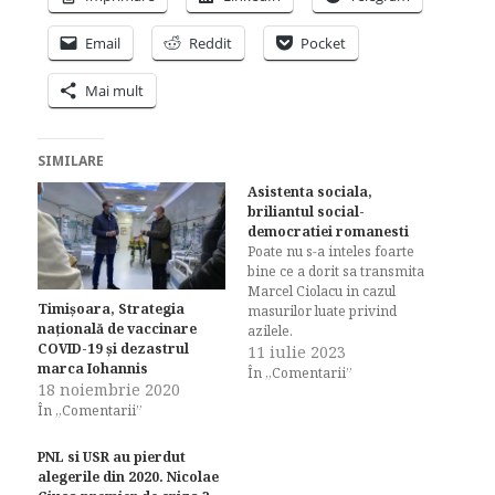
Email
Reddit
Pocket
Mai mult
SIMILARE
Asistenta sociala,
briliantul social-
democratiei romanesti
Poate nu s-a inteles foarte
bine ce a dorit sa transmita
Marcel Ciolacu in cazul
Timișoara, Strategia
masurilor luate privind
națională de vaccinare
azilele.
COVID-19 și dezastrul
11 iulie 2023
marca Iohannis
În „Comentarii”
18 noiembrie 2020
În „Comentarii”
PNL si USR au pierdut
alegerile din 2020. Nicolae