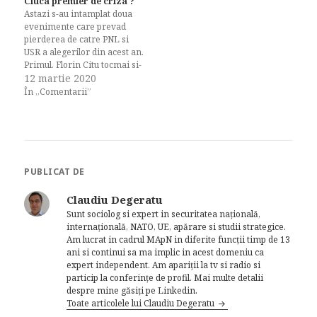
Ciuca premier de criza ?
Astazi s-au intamplat doua
evenimente care prevad
pierderea de catre PNL si
USR a alegerilor din acest an.
Primul. Florin Citu tocmai si-
a depus mandatul de
12 martie 2020
premier desemnat in plina
În „Comentarii”
criza de sanatate publica.
PNL a decis de cateva zile
acest scenariu si a jucat cinic
sub directa obladuire a…
PUBLICAT DE
Claudiu Degeratu
Sunt sociolog si expert in securitatea națională,
internațională, NATO, UE, apărare si studii strategice.
Am lucrat in cadrul MApN in diferite funcții timp de 13
ani si continui sa ma implic in acest domeniu ca
expert independent. Am apariții la tv si radio si
particip la conferințe de profil. Mai multe detalii
despre mine găsiți pe Linkedin.
Toate articolele lui Claudiu Degeratu