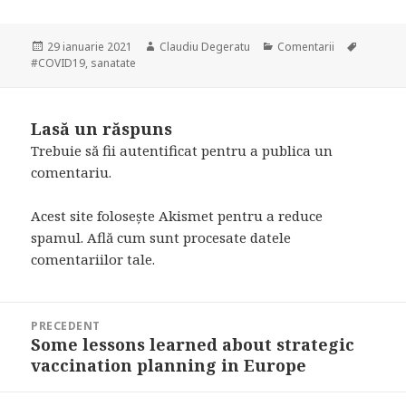
Publicat
Autor
Categorii
Etichete
29 ianuarie 2021
Claudiu Degeratu
Comentarii
pe
#COVID19
,
sanatate
Lasă un răspuns
Trebuie să fii
autentificat
pentru a publica un
comentariu.
Acest site folosește Akismet pentru a reduce
spamul.
Află cum sunt procesate datele
comentariilor tale
.
Navigare
PRECEDENT
în
Some lessons learned about strategic
Articolul
articole
vaccination planning in Europe
anterior: