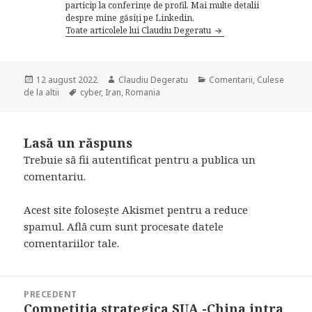
particip la conferințe de profil. Mai multe detalii
despre mine găsiți pe Linkedin.
Toate articolele lui Claudiu Degeratu
Publicat
Autor
Categorii
12 august 2022
Claudiu Degeratu
Comentarii
,
Culese
pe
Etichete
de la altii
cyber
,
Iran
,
Romania
Lasă un răspuns
Trebuie să fii
autentificat
pentru a publica un
comentariu.
Acest site folosește Akismet pentru a reduce
spamul.
Află cum sunt procesate datele
comentariilor tale
.
Navigare
PRECEDENT
în
Competitia strategica SUA -China intra
Articolul