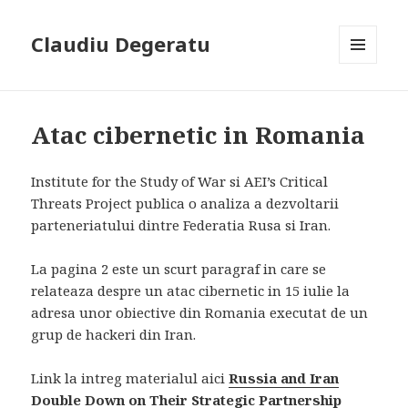
Claudiu Degeratu
MENIU
ȘI
WIDGET-
URI
Atac cibernetic in Romania
Institute for the Study of War si AEI’s Critical
Threats Project publica o analiza a dezvoltarii
parteneriatului dintre Federatia Rusa si Iran.
La pagina 2 este un scurt paragraf in care se
relateaza despre un atac cibernetic in 15 iulie la
adresa unor obiective din Romania executat de un
grup de hackeri din Iran.
Link la intreg materialul aici
Russia and Iran
Double Down on Their Strategic Partnership