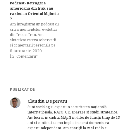
Podcast- Retragere
americana din Irak sau
razboi in Orientul Mijlociu
?
Am inregistrat un podcast cu
criza momentului, evolutiile
din Irak si Iran. Am
sintetizat cateva osbervatii
si comentarii personale pe
margine evolutiilor, analiza
8 ianuarie 2020
unor fapte din teren,
În „Comentarii”
consecinte imediate, evolutii
posibile in 2020 si implicatii
pentru Romania. Fiind un
episod pilot, inregistrarea
lasa de dorit, structura si
topicurile vor fi…
PUBLICAT DE
Claudiu Degeratu
Sunt sociolog si expert in securitatea națională,
internațională, NATO, UE, apărare si studii strategice.
Am lucrat in cadrul MApN in diferite funcții timp de 13
ani si continui sa ma implic in acest domeniu ca
expert independent. Am apariții la tv si radio si