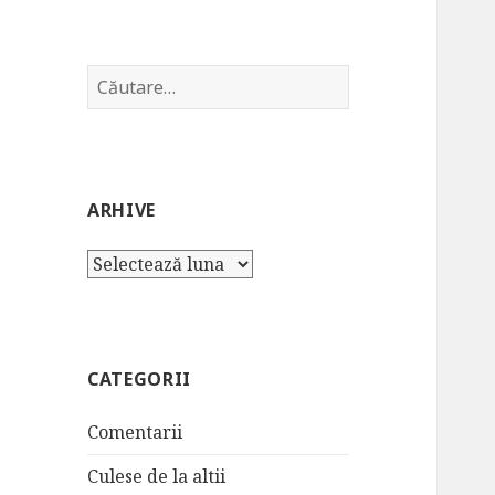
Caută
după:
ARHIVE
Arhive
CATEGORII
Comentarii
Culese de la altii