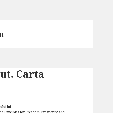
m
ut. Carta
ului lui
n of Principles for Freedom, Prosperity, and