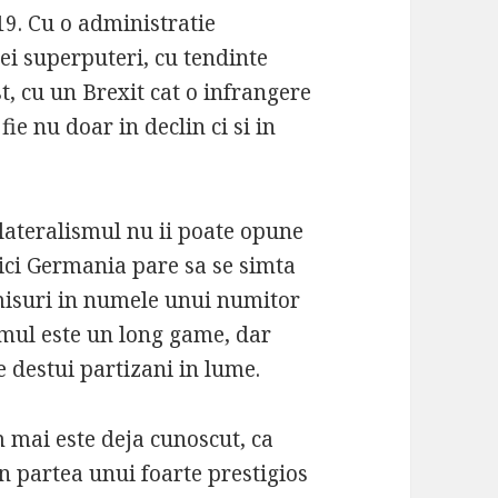
19. Cu o administratie
ei superputeri, cu tendinte
t, cu un Brexit cat o infrangere
ie nu doar in declin ci si in
ilateralismul nu ii poate opune
ici Germania pare sa se simta
misuri in numele unui numitor
mul este un long game, dar
e destui partizani in lume.
m mai este deja cunoscut, ca
in partea unui foarte prestigios