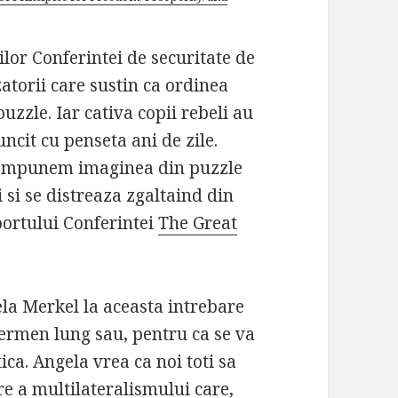
lor Conferintei de securitate de
atorii care sustin ca ordinea
zzle. Iar cativa copii rebeli au
uncit cu penseta ani de zile.
compunem imaginea din puzzle
i si se distreaza zgaltaind din
portului Conferintei
The Great
a Merkel la aceasta intrebare
termen lung sau, pentru ca se va
ica. Angela vrea ca noi toti sa
re a multilateralismului care,