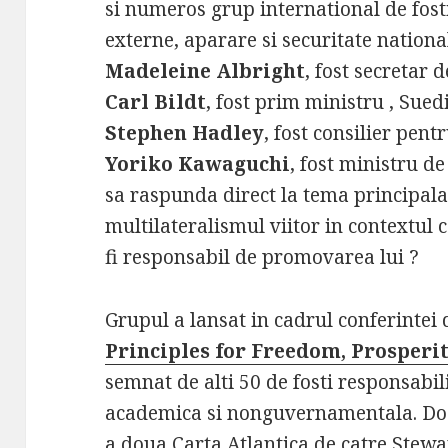
si numeros grup international de fosti 
externe, aparare si securitate nationa
Madeleine Albright
, fost secretar 
Carl Bildt
, fost prim ministru , Sued
Stephen Hadley
, fost consilier pent
Yoriko Kawaguchi
, fost ministru de
sa raspunda direct la tema principala
multilateralismul viitor in contextul c
fi responsabil de promovarea lui ?
Grupul a lansat in cadrul conferintei
Principles for Freedom, Prosperit
semnat de alti 50 de fosti responsabili
academica si nonguvernamentala. Docu
a doua Carta Atlantica de catre Stewa