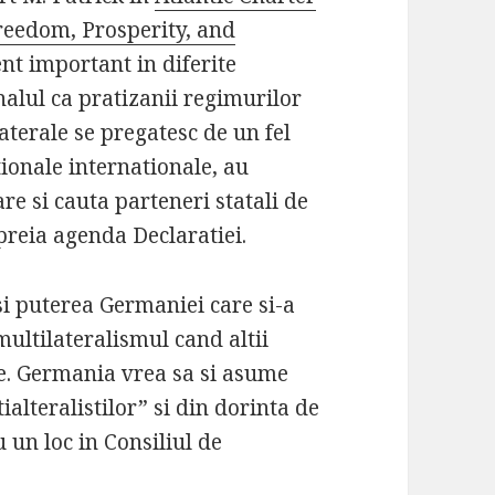
Freedom, Prosperity, and
nt important in diferite
mnalul ca pratizanii regimurilor
laterale se pregatesc de un fel
ionale internationale, au
re si cauta parteneri statali de
preia agenda Declaratiei.
si puterea Germaniei care si-a
ultilateralismul cand altii
re. Germania vrea sa si asume
ialteralistilor” si din dorinta de
 un loc in Consiliul de