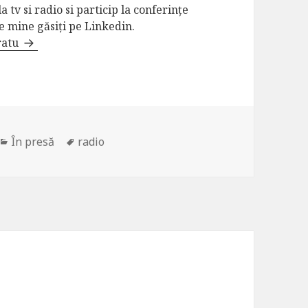
 tv si radio si particip la conferințe
re mine găsiți pe Linkedin.
eratu
Categorii
Etichete
În presă
radio