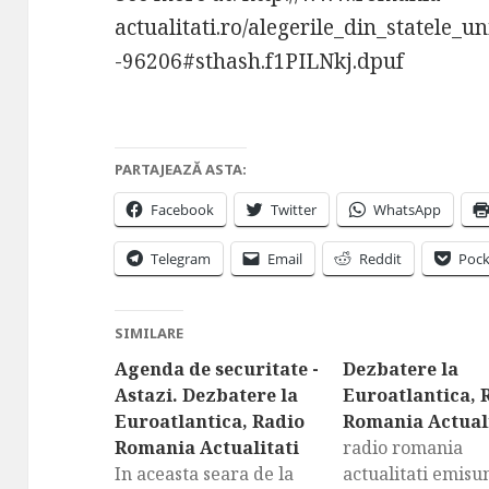
actualitati.ro/alegerile_din_statele_u
-96206#sthash.f1PILNkj.dpuf
PARTAJEAZĂ ASTA:
Facebook
Twitter
WhatsApp
Telegram
Email
Reddit
Pock
SIMILARE
Agenda de securitate -
Dezbatere la
Astazi. Dezbatere la
Euroatlantica, 
Euroatlantica, Radio
Romania Actuali
Romania Actualitati
radio romania
In aceasta seara de la
actualitati emisu