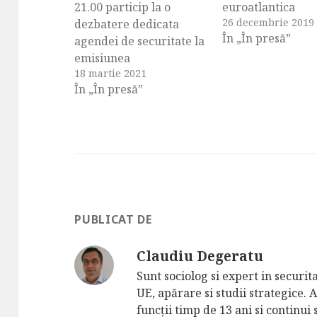
21.00 particip la o
euroatlantica
26 decembrie 2019
dezbatere dedicata
În „În presă”
agendei de securitate la
emisiunea
18 martie 2021
Euroatlantica, la Radio
În „În presă”
Romania Actualitati.
PUBLICAT DE
Claudiu Degeratu
Sunt sociolog si expert in securi
UE, apărare si studii strategice.
funcții timp de 13 ani si continui