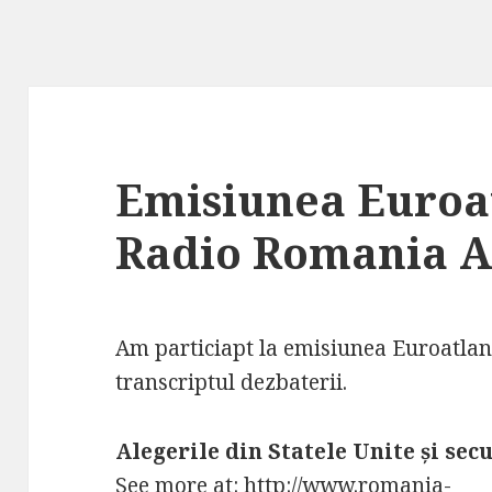
Emisiunea Euroat
Radio Romania Ac
Am particiapt la emisiunea Euroatlanti
transcriptul dezbaterii.
Alegerile din Statele Unite şi sec
See more at: http://www.romania-