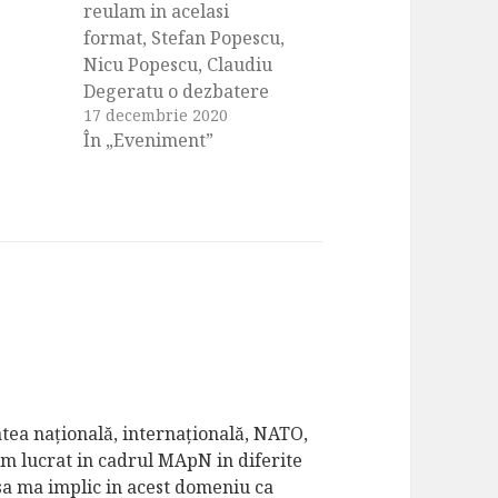
reulam in acelasi
format, Stefan Popescu,
Nicu Popescu, Claudiu
Degeratu o dezbatere
17 decembrie 2020
despre anul 2020 - anul
În „Eveniment”
pandemic. Putem
descrie cu lux de
amanunte ce a fost, ce
am simtit si cu ce efecte
devastatoare ne-am
confruntat dar va fi
greu sa estimam cum va
fi…
tatea națională, internațională, NATO,
 Am lucrat in cadrul MApN in diferite
 sa ma implic in acest domeniu ca