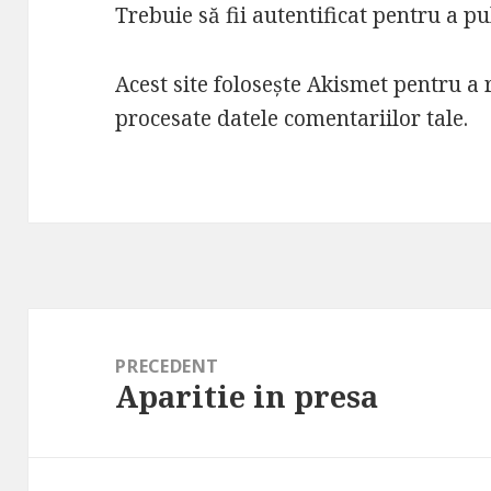
Trebuie să fii
autentificat
pentru a pu
Acest site folosește Akismet pentru a
procesate datele comentariilor tale
.
Navigare
în
PRECEDENT
Aparitie in presa
articole
Articolul
anterior: