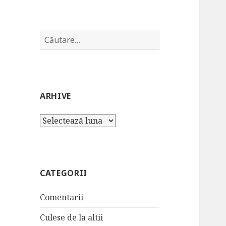
Caută
după:
ARHIVE
Arhive
CATEGORII
Comentarii
Culese de la altii