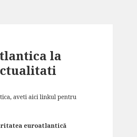
lantica la
tualitati
ca, aveti aici linkul pentru
uritatea euroatlantică