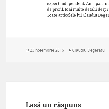
expert independent. Am apariții la
de profil. Mai multe detalii desp
Toate articolele lui Claudiu Deg
Publicat
Autor
23 noiembrie 2016
Claudiu Degeratu
pe
Lasă un răspuns