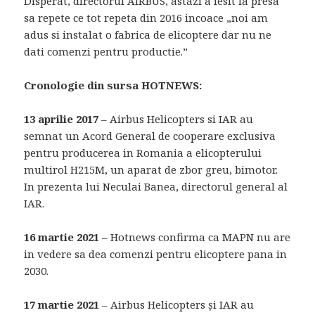
Disperat, directorul AIRBUS, astazi a iesit la presa
sa repete ce tot repeta din 2016 incoace „noi am
adus si instalat o fabrica de elicoptere dar nu ne
dati comenzi pentru productie.”
Cronologie din sursa HOTNEWS:
13 aprilie 2017
– Airbus Helicopters si IAR au
semnat un Acord General de cooperare exclusiva
pentru producerea in Romania a elicopterului
multirol H215M, un aparat de zbor greu, bimotor.
In prezenta lui Neculai Banea, directorul general al
IAR.
16 martie 2021
– Hotnews confirma ca MAPN nu are
in vedere sa dea comenzi pentru elicoptere pana in
2030.
17 martie 2021
– Airbus Helicopters şi IAR au