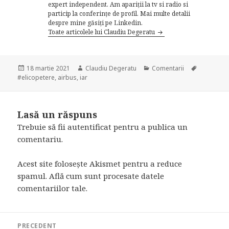
expert independent. Am apariții la tv si radio si
particip la conferințe de profil. Mai multe detalii
despre mine găsiți pe Linkedin.
Toate articolele lui Claudiu Degeratu
Publicat
Autor
Categorii
Etichete
18 martie 2021
Claudiu Degeratu
Comentarii
pe
#elicopetere
,
airbus
,
iar
Lasă un răspuns
Trebuie să fii
autentificat
pentru a publica un
comentariu.
Acest site folosește Akismet pentru a reduce
spamul.
Află cum sunt procesate datele
comentariilor tale
.
Navigare
PRECEDENT