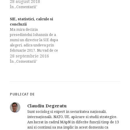
28 august 2018
a Presedintelui de a
În „Comentarii”
sincroniza procesul intern
de reflectie cu cel la nivel
european referitor la viitorul
SIE, statistici, calcule si
Uniunii. Probabil totul a…
concluzii
Ma mira decizia
presedintelui Iohannis de a
numi un director la SIE dupa
alegeri, adica undeva prin
februarie 2017. Nu vad de ce
sa perpetueze modelul
28 septembrie 2016
anterior de fragmentare a
În „Comentarii”
conducerii politice a
serviciului folosind solutia
directorului interimar etern?
Motivul ca Parlamentul este
prea ocupat cu alegerile nu
tine. Probabil…
PUBLICAT DE
Claudiu Degeratu
Sunt sociolog si expert in securitatea națională,
internațională, NATO, UE, apărare si studii strategice.
Am lucrat in cadrul MApN in diferite funcții timp de 13
ani si continui sa ma implic in acest domeniu ca