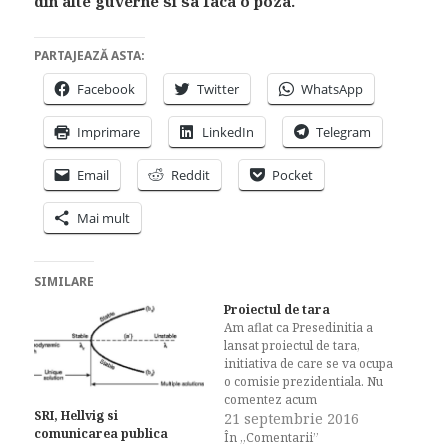
din alte guverne si sa faca o poza.
PARTAJEAZĂ ASTA:
Facebook
Twitter
WhatsApp
Imprimare
LinkedIn
Telegram
Email
Reddit
Pocket
Mai mult
SIMILARE
Proiectul de tara
Am aflat ca Presedinitia a
lansat proiectul de tara,
initiativa de care se va ocupa
o comisie prezidentiala. Nu
comentez acum
SRI, Hellvig si
oportunitatea proiectului,
21 septembrie 2016
comunicarea publica
cred doar ca este o incercare
În „Comentarii”