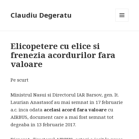
Claudiu Degeratu
MENIU
ȘI
WIDGET-
URI
Elicopetere cu elice si
frenezia acordurilor fara
valoare
Pe scurt
Ministrul Nasui si Directorul IAR Barsov, gen. lt.
Laurian Anastasof au mai semnat in 17 februarie
a.c. inca odata
acelasi acord fara valoare
cu
AIRBUS, document care a mai fost semnat tot
degeaba in 13 februarie 2017.