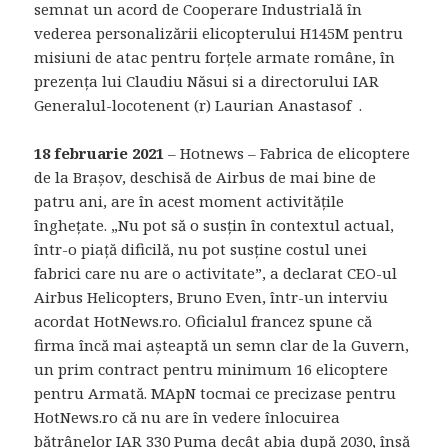
semnat un acord de Cooperare Industrială în
vederea personalizării elicopterului H145M pentru
misiuni de atac pentru forţele armate române, în
prezenţa lui Claudiu Năsui si a directorului IAR
Generalul-locotenent (r) Laurian Anastasof .
18 februarie 2021
– Hotnews – Fabrica de elicoptere
de la Brașov, deschisă de Airbus de mai bine de
patru ani, are în acest moment activitățile
înghețate. „Nu pot să o susțin în contextul actual,
într-o piață dificilă, nu pot susține costul unei
fabrici care nu are o activitate”, a declarat CEO-ul
Airbus Helicopters, Bruno Even, într-un interviu
acordat HotNews.ro. Oficialul francez spune că
firma încă mai așteaptă un semn clar de la Guvern,
un prim contract pentru minimum 16 elicoptere
pentru Armată. MApN tocmai ce precizase pentru
HotNews.ro că nu are în vedere înlocuirea
bătrânelor IAR 330 Puma decât abia după 2030, însă